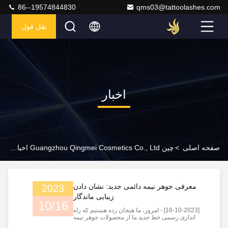
86--19574844830
qms03@tattoolashes.com
نقل قول
اخبار
صفحه اصلی
>
چین Guangzhou Qingmei Cosmetics Co., Ltd اخبار شرکت
معرفی جوهر نیمه دائمی جدید: نشان دادن
2023
زیبایی ماندگار
10/16
[16-10-2023] - امروز، ما هیجان زده هستیم که راه
اندازی رسمی خط جدید ما از محصولات جوهر نیمه
دائمی را اعلام کنیم.این سری از محصولات شامل