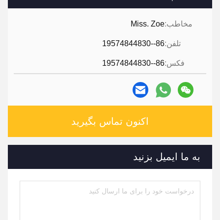
مخاطب:
Miss. Zoe
تلفن:
86--19574844830
فکس:
86--19574844830
اکنون تماس بگیرید
به ما ایمیل بزنید