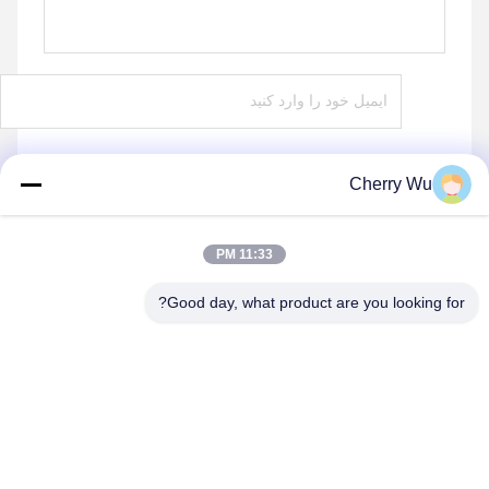
Cherry Wu
ارسال
11:33 PM
Good day, what product are you looking for?
Guangzhou Qingmei Cosmetics Co., Ltd
qms03@tattoolashes.com
86--19574844830