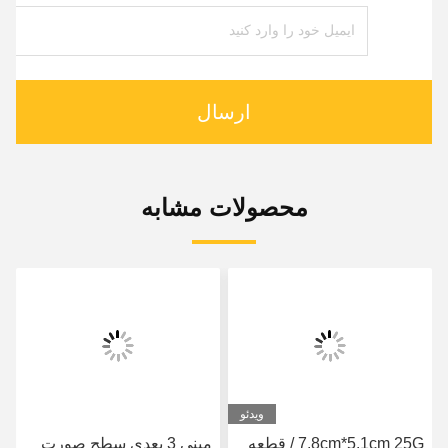
ارسال
محصولات مشابه
ویدئو
7.8cm*5.1cm 25G / قطعه
مینی 3 بعدی سطح صورت