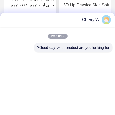
3D Lip Practice Skin Soft
خالی ابرو تمرین تخته تمرین
Silicone Microneedling
خالکوبی میکروبلیدینگ
سیلیکونی پوست
Cherry Wu
بهترین قیمت را دریافت
بهترین قیمت را دریافت
کنید
کنید
10:12 PM
Good day, what product are you looking for?
Guangzhou Qingmei Cosmetics Co., Ltd
qms03@tattoolashes.com
86--19574844830
10-2728، (شماره 50، خیابان جویوان، شیجینگ، منطقه بایون)،
پارک فناوری پیشرفته Xinkai، بایون، گوانگژو، CN