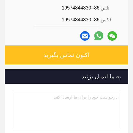
تلفن:
86--19574844830
فکس:
86--19574844830
اکنون تماس بگیرید
به ما ایمیل بزنید