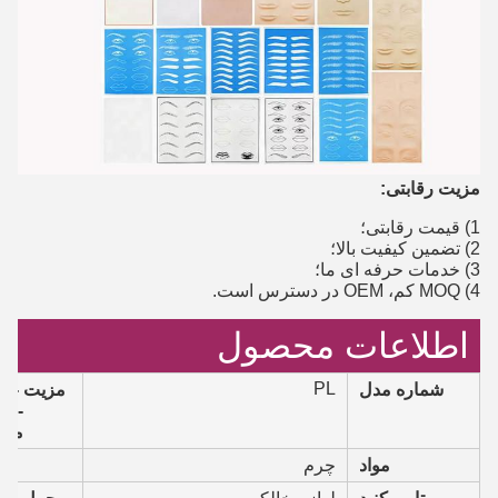
مزیت رقابتی:
1) قیمت رقابتی؛
2) تضمین کیفیت بالا؛
3) خدمات حرفه ای ما؛
4) MOQ کم، OEM در دسترس است.
اطلاعات محصول
PL
شماره مدل
مزیت - فا
- سو
منف
مواد
چرم
ب