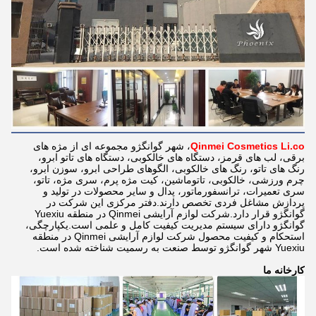
Qinmei Cosmetics Li.co
، شهر گوانگژو مجموعه ای از مژه های
برقی، لب های قرمز، دستگاه های خالکوبی، دستگاه های تاتو ابرو،
رنگ های تاتو، رنگ های خالکوبی، الگوهای طراحی ابرو، سوزن ابرو،
چرم ورزشی، خالکوبی، تاتوماشین، کیت مژه پرم، سری مژه، تاتو،
سری تعمیرات، ترانسفورماتور، پدال و سایر محصولات در تولید و
پردازش مشاغل فردی تخصص دارند.دفتر مرکزی این شرکت در
گوانگژو قرار دارد.شرکت لوازم آرایشی Qinmei در منطقه Yuexiu
گوانگژو دارای سیستم مدیریت کیفیت کامل و علمی است.یکپارچگی،
استحکام و کیفیت محصول شرکت لوازم آرایشی Qinmei در منطقه
Yuexiu شهر گوانگژو توسط صنعت به رسمیت شناخته شده است.
کارخانه ما