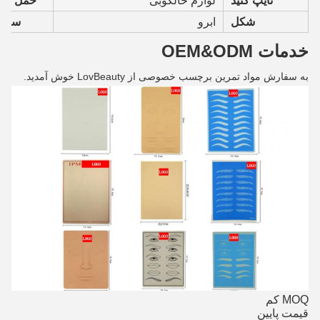
تایپ کنید
لوازم خالکوبی
حمل دری
شکل
ابرو
سرو
خدمات OEM&ODM
به سفارش مواد تمرین برچسب خصوصی از LovBeauty خوش آمدید.
MOQ کم
قیمت پایین