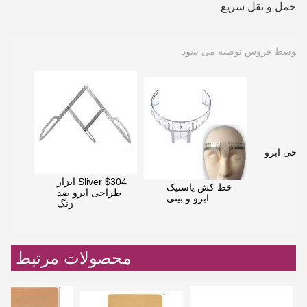
حمل و نقل سریع
توسط فروش توصیه می شود
راحی ابرو
Sliver $304 ابزار
خط کش پاستیک
طراحی ابرو ضد
ابرو و بینی
زنگ
محصولات مرتبط