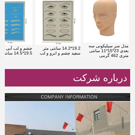
مدل سر سیلیکونی سه
19.2*14.2 سانتی متر
چشم و لب آبی لاس
بعدی 23*15*11 سانتی
سفید چشم و ابرو و لب
19.5*14.5 سانتی متر
متری 462 گرمی
درباره شرکت