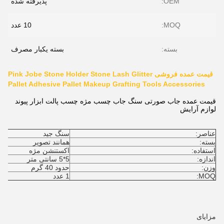
OEM:
پذیرفته شده
MOQ:
10 عدد
بسته:
بسته یکبار مصرف
قیمت عمده فروشی Pink Jobe Stone Holder Stone Lash Glitter
Pallet Adhesive Pallet Makeup Grafting Tools Accessories
قیمت عمده جاب صورتی سنگ جاب چسب مژه چسب پالت ابزار پیوند
لوازم آرایش
عناصر:
سنگ جید
بسته:
همانند تصویر
استفاده:
اکستنشن مژه
اندازه:
5*5 سانتی متر
وزن:
حدود 40 گرم
MOQ:
1 عدد
مزایای