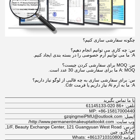
چگونه سفارشی سازی کنیم؟
س: چه کاری می توانیم انجام دهیم؟
A: ما می توانیم آرم خصوصی را در بسته بندی ایجاد کنیم.
س: MOQ برای سفارشی کردن چیست؟
A: MOQ ما برای سفارشی سازی 30 عدد است.
س: برای سفارشی سازی به چه قالبی از لوگو نیاز داریم؟
A: ما به آرم Ai نیاز داریم.یا فرمت Cdr.
با ما تماس بگیرید
تلفن: +86 020-61145133
MP: +86-15817000440
ایمیل: gzqingmeiPMU@outlook.com
وب سایت: http://www.permanentmakeuptattookit.com/
آدرس: No.11,1/F, Beauty Exchange Center, 121 Guangyuan West Road
گوانگژو، چین
برنامه Whats: +8613710310800