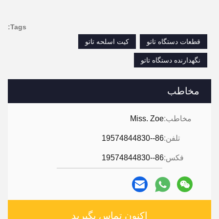
Tags:
قطعات دستگاه تاتو
کیت اسلحه تاتو
نگهدارنده دستگاه تاتو
مخاطب
مخاطب:
Miss. Zoe
تلفن:
86--19574844830
فکس:
86--19574844830
اکنون تماس بگیرید