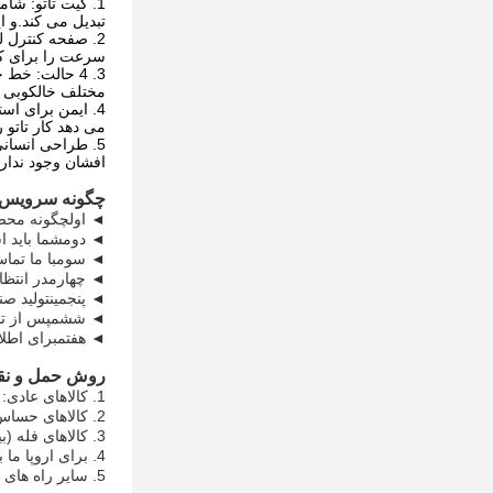
1. کیت تاتو: شا
تبدیل می کند.و ا
2. صفحه کنترل 
سرعت را برای کن
3. 4 حالت: خ
مختلف خالکوبی 
4. ایمن برای اس
می دهد کار تاتو ر
5. طراحی انسا
افشان وجود ندارد
چگونه سرویس OEM را انجام دهیم
◄ اولچگونه محص
◄ دومشما باید اسنا
◄ سومبا ما تماس 
◄ چهارمدر انتظار
◄ پنجمینتولید ص
◄ ششمپس از تایید
◄ هفتمبرای اطلاع
روش حمل و نق
1. کالاهای عادی: ما می توانیم حدود 5-7 روز از طریق اکسپرس ارسال کنیم یا حدود 7-20 روز از طریق پست ارسال کنیم
2. کالاهای حساس: ما با DHL / Fedex / UPS حدود 5-7 روز انتخاب خواهیم کرد
3. کالاهای فله (بیش از 100 کیلوگرم): برای کشورهای شمال آمریکا ما با خدمات حمل و نقل دریایی UPS انتخاب می کنیم.
4. برای اروپا ما با حمل و نقل ریلی حدود 25-30 روز را انتخاب خواهیم کرد
5. سایر راه های اقتصادی - برای کسب اطلاعات بیشتر با خدمات مشتریان ما تماس بگیرید