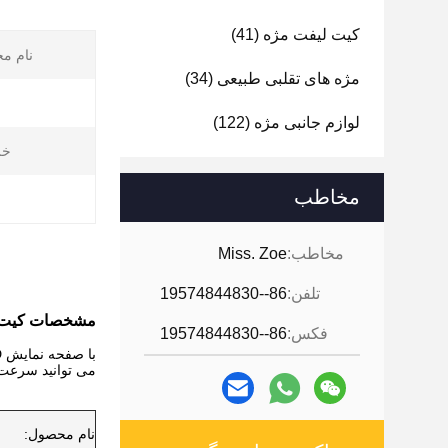
کیت لیفت مژه
(41)
نام م
مژه های تقلبی طبیعی
(34)
لوازم جانبی مژه
(122)
خر
مخاطب
مخاطب:
Miss. Zoe
تلفن:
86--19574844830
مشخصات کیت دس
فکس:
86--19574844830
با صفحه نمایش LED بزرگ، با پنج عملکرد، خط چشم، ابرو، لیپلین، لب و MTS.
می توانید سرعت ر
نام محصول: