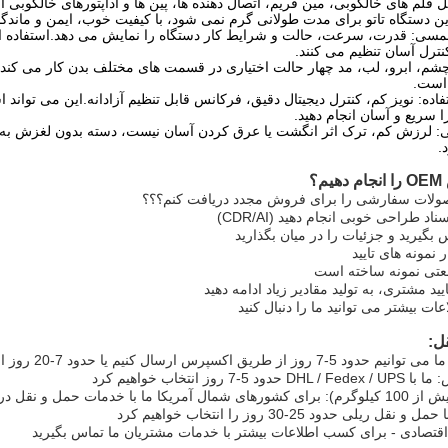
مل قلم های خالکوبی، مین فریم، اتصال دهنده ها، پین ها و آداپتورهای خالکوبی 
ین دستگاه تاتو برای مدت طولانی گرم نمی شود، با کیفیت خوب، ایمن و ماندگ
لمسی: قدرت، سرعت، حالت و شرایط کار دستگاه را نمایش می دهد.استفاده از
ترل آسان تنظیم می کنند.
ط چشم، ابرو، لب، مد چهار حالت اختیاری در قسمت های مختلف بدن کار می ک
است.
تفاده: نویز کم، کنترل دیجیتال دقیق، فرکانس قابل تنظیم آزادانه.این می توا
ا سریع و آسان انجام دهید.
نی: لرزش کم، ترک اثر انگشت یا عرق کردن آسان نیست، دسته بدون لغزش به
.
؟
ولات سفارشی را برای فروش مجدد دریافت کنم؟؟؟
د طراحی خوبی انجام دهید (CDR/AI)
بگیرید و جزئیات را در میان بگذارید
 نمونه های تایید
نعتی نمونه ساخته است
 مشتری، به تولید مقادیر زیاد ادامه دهید
ات بیشتر می توانید ما را دنبال کنید
ل: