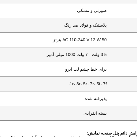
صورتی و مشکی
پلاستیک و فولاد ضد زنگ
AC 110-240 V 12 W 50 هرتز
3.5 ولت - 7 ولت 1000 میلی آمپر
برای خط چشم لب ابرو
1r، 3r، 5r، 7r، 5f، 7f،...
پذیرفته شده
بسته انفرادی
ایش دائم پنل صفحه نمایش: