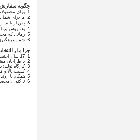
چگونه سفارش 
1. برای محصولات خالکوبی و مقداری که می خواهید بخرید استعلام ارسال کنید.
2. ما برای شما نقل قول رقابتی بر اساس مقدار شما ارسال می کنیم.
3. پس از تایید توسط شما، ما پیش فاکتور برای شما تهیه می کنیم.
4. یک روش پرداخت از بین گزینه های ما برای تکمیل پرداخت انتخاب کنید. (T/T، وسترن یونیون)
5. زمانی که محصول شما در دسترس باشد، ارسال را در اسرع وقت ترتیب خواهیم داد
6. شماره رهگیری یا بارنامه را برای ردیابی کالا به شما می دهد
چرا ما را انتخا
1. 17 سال اختصاص به تحقیق و توسعه، تولید و بازاریابی محصولات مختلف تاتو
2. با طراحان معتبر و حرفه ای، تکنسین های ارشد، تیم آموزشی پیشرفته، ما می توانیم خدمات OEM/ODM حرفه ای را به شما ارائه دهیم.
3. کارگاه تولید: بیش از 10000 متر مربع;تجهیزات پیشرفته تولید
4. کیفیت بالا و قیمت مطلوب تر
5. همگام با روند بازار و نوآوری فناوری برای تولید محصولات خالکوبی سالم و ایمن
6. تا کنون، محصولات ما در داخل و خارج از کشور فروخته شده و قدردانی شده است!