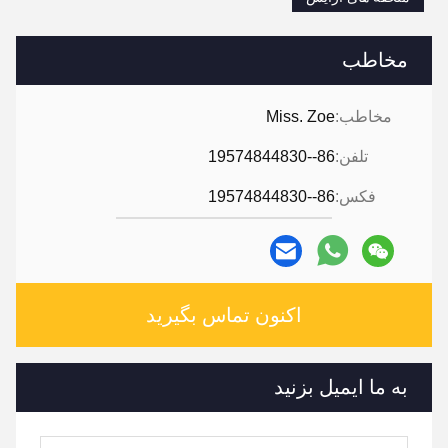
مخاطب
مخاطب:
Miss. Zoe
تلفن:
86--19574844830
فکس:
86--19574844830
اکنون تماس بگیرید
به ما ایمیل بزنید