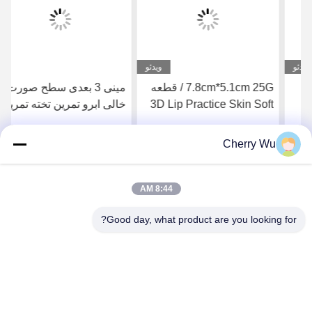
ویدئو
7.8cm*5.1cm 25G / قطعه
مینی 3 بعدی سطح صورت
3D Lip Practice Skin Soft
خالی ابرو تمرین تخته تمرین
Silicone Microneedling
خالکوبی میکروبلیدینگ
سیلیکونی پوست
Cherry Wu
بهترین قیمت را دریافت
بهترین قیمت را دریافت
کنید
کنید
8:44 AM
Good day, what product are you looking for?
Guangzhou Qingmei Cosmetics Co., Ltd
qms03@tattoolashes.com