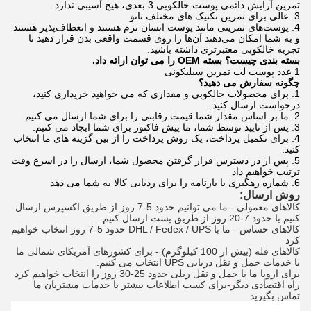
تمرین آرایش دائمی پوست خالکوبی 3 بعدی، هیچ آسیبی ندارد.
3. عالی برای تمرین تکنیک های مختلف تاتو.
4. پوست‌های تمرینی مانند پوست انسان نرم هستند و انعطاف‌پذیر هستند
و به شما امکان می‌دهند آن‌ها را روی قسمت واقعی بدن قرار دهید تا
تجربه خالکوبی معتبرتری داشته باشید.
بسته بندی چیست؟ بسته OEM را می توان ارائه داد.
1 عدد پوست لب تمرین سیلیکونی
چگونه سفارش می دهید؟
1. برای محصولات خالکوبی و مقداری که می خواهید خریداری کنید،
درخواست ارسال کنید.
2. ما بر اساس مقدار شما قیمت رقابتی را برای شما ارسال می کنیم.
3. پس از تایید توسط شما، ما پیش فاکتور برای شما ایجاد می کنیم.
4. برای تکمیل پرداخت، یک روش پرداخت را از بین گزینه های ما انتخاب
کنید.
5. پس از در دسترس قرار گرفتن محصول شما، ارسال را در اسرع وقت
ترتیب خواهیم داد
6. شماره رهگیری یا بارنامه را برای ردیابی کالا به شما می دهد
روش ارسال:
کالاهای معمولی - ما می توانیم حدود 5-7 روز از طریق اکسپرس ارسال 
کنیم یا حدود 7-20 روز از طریق پست ارسال کنیم
کالاهای حساس - ما با DHL / Fedex / UPS حدود 5-7 روز انتخاب خواهیم 
کرد
کالاهای فله (بیش از 100 کیلوگرم) - برای کشورهای آمریکای شمالی ما 
با خدمات حمل و نقل دریایی UPS انتخاب می کنیم.
برای اروپا ما با حمل و نقل ریلی حدود 25-30 روز را انتخاب خواهیم کرد
راه اقتصادی دیگر
-
برای کسب اطلاعات بیشتر با خدمات مشتریان ما 
تماس بگیرید