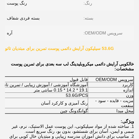
رنگ:
رنگ پوست
بسته:
بسته فردی شفاف
سرویس OEM/ODM:
آره
53.6G سیلیکون آرایش دائمی پوست تمرین برای مبتدیان تاتو
خالکوبی آرایش دائمی میکروبلیدینگ لب سه بعدی برای تمرین پوست
مشخصات:
سرویس OEM/ODM
قابل قبول
کاربرد
آموزشگاه آموزشی / آموزش زیبایی / تمرین تاتو / م
اندازه
19.1 * 14.2 * 0.15 سانتی متر
وزن
53.6G/PCS
مزیت - فایده - سود -
رنگ آمیزی و کارکرد آسان
منفعت
محل مبدا
گوانگدونگ چین
ویژگی:
1. ساخته شده از مواد سیلیکونی، این پوست عمل الاستیک، نرم، غیر
سمی و ایمن، آسان برای شستشو، بدون بو، رنگ سریع است.
2. مناسب برای دانش آموزان مدرسه زیبایی و مبتدیان خال کوبی برای