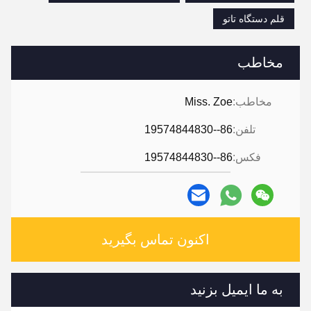
قلم دستگاه تاتو
مخاطب
مخاطب:
Miss. Zoe
تلفن:
86--19574844830
فکس:
86--19574844830
اکنون تماس بگیرید
به ما ایمیل بزنید