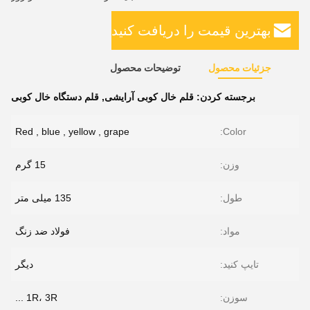
بهترین قیمت را دریافت کنید
جزئیات محصول
توضیحات محصول
برجسته کردن:
قلم خال کوبی آرایشی
,
قلم دستگاه خال کوبی
Red , blue , yellow , grape
Color:
وزن:
15 گرم
طول:
135 میلی متر
مواد:
فولاد ضد زنگ
تایپ کنید:
دیگر
سوزن:
1R، 3R ...