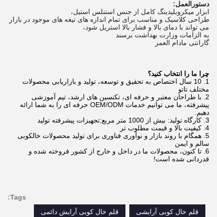
دستورالعمل:
ابزار میکروبلیدینگ کامل از جنس استنلس استیل،
طراحی کلاسیک و مناسب برای تمام اندازه های تیغه های موجود در بازار
می تواند با دمای بالا و فشار بالا استریل شود،
به الزامات وزارت بهداشت برسند
گارانتی مادام العمر
چرا ما را انتخاب کنید؟
1. 10 سال اختصاص به تحقیق و توسعه، تولید و بازاریابی محصولات
مختلف تاتو
2. با طراحان معتبر و حرفه ای، تکنسین های ارشد، تیم آموزشی
پیشرفته، ما می توانیم خدمات OEM/ODM حرفه ای را به شما ارائه
دهیم.
3. کارگاه تولید: بیش از 1000 متر مربع;تجهیزات پیشرفته تولید
4. کیفیت بالا و قیمت مطلوب تر
5. همگام با روند بازار و نوآوری فناوری برای تولید محصولات خالکوبی
سالم و ایمن
6. تا کنون، محصولات ما در داخل و خارج از کشور فروخته شده و
قدردانی شده است!
Tags:
قلم خال کوبی آرایشی
قلم خال کوبی آرایش دائمی