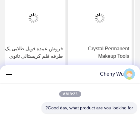
Crystal Permanent
فروش عمده فویل طلایی یک
Makeup Tools
طرفه قلم کریستالی تاتوی
Microblading Tattoo Pen
ابرو قلم دایمی دستی تاتو با
For Certificate CE ابرو
قیمت پایین
Cherry Wu
بهترین قیمت را دریافت
بهترین قیمت را دریافت
کنید
کنید
8:23 AM
Good day, what product are you looking for?
Guangzhou Qingmei Cosmetics Co., Ltd
qms03@tattoolashes.com