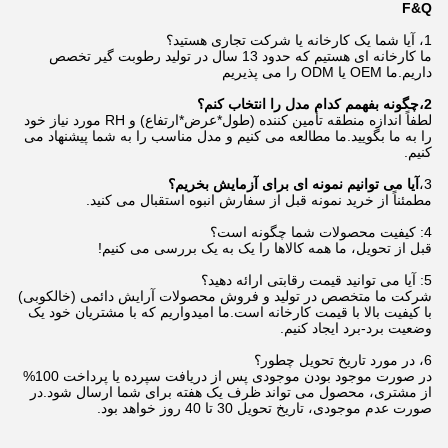
F&Q
1، آیا شما یک کارخانه یا شرکت تجاری هستید؟
ما کارخانه ای هستیم که حدود 13 سال در تولید رطوبت گیر تخصص
داریم.ما OEM یا ODM را می پذیریم
2
،
چگونه بفهمم کدام مدل را انتخاب کنم؟
لطفاً اندازه منطقه تأمین کننده (طول*عرض*ارتفاع) و RH مورد نیاز خود
را به ما بگویید.ما مطالعه می کنیم و مدل مناسب را به شما پیشنهاد می
کنیم.
3،
آیا می توانیم نمونه ای برای آزمایش بخریم؟
مطمئناً از خرید نمونه قبل از سفارش انبوه استقبال می کنید.
4: کیفیت محصولات شما چگونه است؟
قبل از تحویل، ما همه کالاها را یک به یک بررسی می کنیم!
5: آیا می توانید قیمت رقابتی ارائه دهید؟
شرکت ما متخصص در تولید و فروش محصولات آرایش دائمی (خالکوبی)
با کیفیت بالا با قیمت کارخانه است.ما امیدواریم که با مشتریان خود یک
وضعیت برد-برد ایجاد کنیم.
6، در مورد تاریخ تحویل چطور؟
در صورت موجود بودن موجودی پس از دریافت سپرده یا پرداخت 100%
از مشتری، محصول می تواند ظرف یک هفته برای شما ارسال شود.در
صورت عدم موجودی، تاریخ تحویل 30 تا 40 روز خواهد بود.