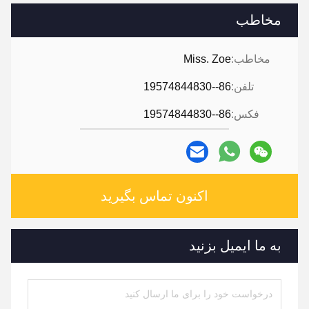
مخاطب
مخاطب:
Miss. Zoe
تلفن:
86--19574844830
فکس:
86--19574844830
اکنون تماس بگیرید
به ما ایمیل بزنید