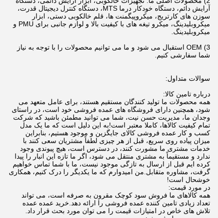
2) محصولات اصلی ما: تجهیزات خالکوبی، ابزار آرایش دائمی، دستگاه
آرایش دائم، دستگاه خودکار درما MTS، دستگاه کنترل دیجیتال قدرت،
سوزن های کارتریج، میکروپیگمنت ها، قلم خالکوبی دستی، ابزار
میکروبلیدینگ، میکرو تیغه های با کیفیت بالا و لوازم جانبی برای PMU و
میکروبلیدینگ.
3) OEM استقبال می شود و ما می توانیم محصولات را با توجه به نیاز
شما سفارشی کنیم.
سوالات متداول:
درباره تامین کالا:
همه محصولات ما تولید کنندگان مستقیم هستند، برای عامل متعهد می
شود، همچنین دارای فروشگاه های عمده فروشی خود است، در راستای
وجدان ما، مدیریت حسن نیت، شما می توانید مطمئن باشید که شرکت
تمام کیفیت کالاها، کاملا معتبر است!به این دلیل است که ما یک مدل
کسب و کار عمده فروشی کالای جایگزین و موجود هستیم، بنابراین
میزان پیاده روی سریع، قبل از هر چیزی لطفاً مشتریان سعی کنند با
خدمات مشتری ما مشورت کنند، در دسترس است، هیچ پیوندی وجود
ندارد و مستقیماً به مشتری منتقل می شود، اگر ما تازه این انبار را پیدا
کرده ایم قبل از ارسال به تازگی موجود نیست، ما با شما تماس خواهیم
گرفت، مشاوره متقابل.من امیدوارم که ما یکدیگر را درک کنیم، همکاری
خوشحال است!
در مورد قیمت:
همه کالاهای ما فروش سود کوچک مقرون به صرفه است، می تواند
تعداد زیادی تامین کننده عمده فروشی را ارائه دهد.خرید عمده عمده
تلاش های خاص در امتیازات قیمت را می توان مورد بحث قرار داد.