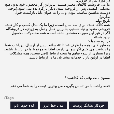
در مورد پس از فروش:
ما می فروشیم کالاهای معتبر هستند، بنابراین اگر محصول خود بدون هیچ
مشکلی کیفیت، پس از فروخته شدن دیگر بازگردانده نمی شود.(توجه:
دوست نداشتن مناسب نبودن و ... را به عنوان دلیل بازگشت قبول
نداریم).
تاریخ تولید:
همه کالاها عمدتا برای سه سال است، زیرا ما یک مدل کسب و کار عمده
فروشی متعهد و نهاد هستیم، بنابراین حمل و نقل به زودی، در فروشگاه
اگر در غیر این صورت مشخص نشده است، همه محصولات محصول
جدید هستند.
درباره محموله:
به طور کلی، همه ما ظرف 24 تا 48 ساعت پس از ارسال، پرداخت شما
را دریافت می کنیم.اگر سوالی دارید، لطفا به موقع با ما در ارتباط باشید،
زیرا بسیاری از سوء تفاهم ها نتیجه ارتباط کافی نیست، همه مشکلات،
لطفا در اولین بار با خدمات مشتریان ما در ارتباط باشید.
ممنون بابت وقتی که گذاشتید !
فقط راحت با من تماس بگیرید، من بهترین قیمت را به شما می دهم
Tags:
خودکار نشانگر پوست
مداد خط ابرو
کلاه جوهر تاتو