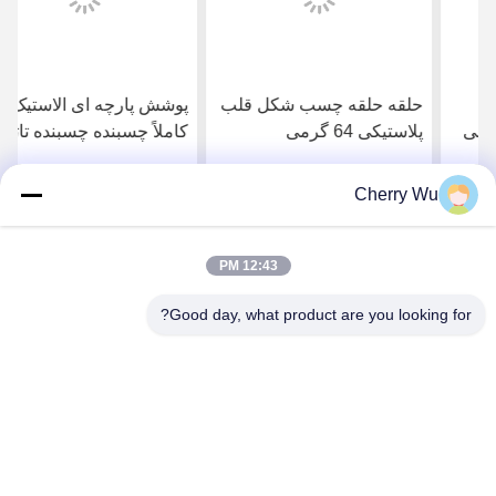
حلقه حلقه چسب شکل قلب
پوشش پارچه ای الاستیک
پلاستیکی 64 گرمی
کاملاً چسبنده چسبنده تاتو
اکستنشن مژه تقسیم شده
برای پر کردن مژه
Cherry Wu
بهترین قیمت را دریافت
بهترین قیمت را دریافت
کنید
کنید
12:43 PM
Good day, what product are you looking for?
Guangzhou Qingmei Cosmetics Co., Ltd
qms03@tattoolashes.com
86--19574844830